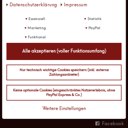
Daten­schutz­erklärung
Impressum
Essenziell
Statistik
Marketing
PayPal
Funktional
Alle akzeptieren (voller Funktionsumfang)
SIE WÜNSCHEN BERATUNG?
Nur technisch wichtige Cookies speichern (inkl. externe
Zahlungsanbieter)
Gerne stehen wir Ihnen telefonisch
Keine optionale Cookies (eingeschränktes Nutzererlebnis, ohne
oder per E-Mail zur Verfügung:
PayPal Express & Co.)
05223 492 422 8
Weitere Einstellungen
info@kalb-m.de
Facebook