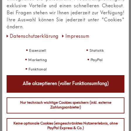
edle
80 cm Wand-Handtuchhalter
in Aluminium –
exklusive Vorteile und einen schnelleren Checkout.
extra-lang für Saunatücher, Strand- oder Badetücher.
Bei Fragen stehen wir Ihnen jederzeit zur Verfügung!
Auch Holz-Metall-Kombinationen bieten wir, falls Sie
Ihre Auswahl können Sie jederzeit unter "Cookies"
warme, natürliche Akzente setzen möchten.
ändern.
Daten­schutz­erklärung
Impressum
Materialien, Oberflächen &
Robustheit
Essenziell
Statistik
Unsere Handtuchhalter bestehen aus langlebigem
Marketing
PayPal
Aluminium
oder hochwertigem
Edelstahl
– in
Funktional
silbergrau, Chrom oder mattem Schwarz. Die
Oberflächen sind pulverbeschichtet oder gebürstet,
Alle akzeptieren (voller Funktionsumfang)
wirken edel und sind
rost- sowie korrosionsbeständig
.
Gerade in Feuchträumen wie Badezimmer oder Sauna
sind diese Eigenschaften besonders vorteilhaft.
Nur technisch wichtige Cookies speichern (inkl. externe
Zahlungsanbieter)
Einfache Montage & platzsparende
Installation
Keine optionale Cookies (eingeschränktes Nutzererlebnis, ohne
Die Handtuchhalter lassen sich unkompliziert
per
PayPal Express & Co.)