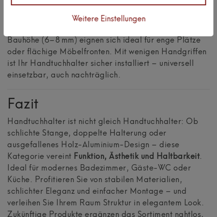
Schraube
oder
Clip-Halterung
montieren – flexibel
links oder rechts am Waschplatz oder Schrank
Weitere Einstellungen
anbringbar. Auch platzsparende Modelle mit geringer
Bauhöhe (6–8 mm) eignen sich ideal für enge Plätze
oder flächige Möbelfronten. Mit wenigen Handgriffen
ist Ihr Handtuchhalter sicher installiert – universell
einsetzbar, auch nachträglich.
Fazit
Handtuchhalter ist nicht gleich Handtuchhalter: Ob
schlichte Stange, doppelte Halterung oder
ausgefallenes Holz-Aluminium-Design – diese
Kategorie vereint
Funktion, Ästhetik und Haltbarkeit
.
Ideal für modernes Badezimmer, Gäste-WC oder
Küche. Profitieren Sie von stabilen Materialien,
schlichter Eleganz und einfacher Montage – und
verleihen Sie Ihrem Raum Struktur in elegantem Look.
Zukünftige Produkte ergänzen das Sortiment nahtlos,