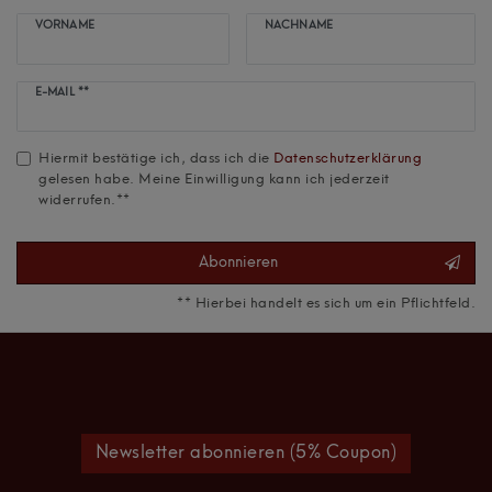
VORNAME
NACHNAME
Newsletter
E-MAIL **
Honig
Hiermit bestätige ich, dass ich die
Daten­schutz­erklärung
gelesen habe. Meine Einwilligung kann ich jederzeit
widerrufen.**
Abonnieren
** Hierbei handelt es sich um ein Pflichtfeld.
Newsletter abonnieren (5% Coupon)