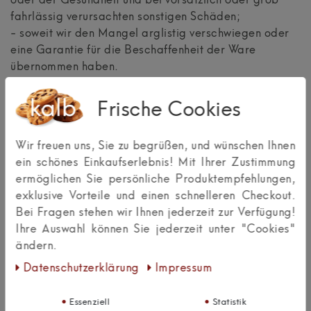
oder der Gesundheit und bei vorsätzlich oder grob
fahrlässig verursachten sonstigen Schäden;
- soweit wir den Mangel arglistig verschwiegen oder
eine Garantie für die Beschaffenheit der Ware
übernommen haben.
(3)
Als Verbraucher werden Sie gebeten, die Ware bei
Frische Cookies
Lieferung umgehend auf Vollständigkeit,
offensichtliche Mängel und Transportschäden zu
Wir freuen uns, Sie zu begrüßen, und wünschen Ihnen
überprüfen und uns sowie dem Spediteur
ein schönes Einkaufserlebnis! Mit Ihrer Zustimmung
Beanstandungen schnellstmöglich mitzuteilen.
ermöglichen Sie persönliche Produktempfehlungen,
Kommen Sie dem nicht nach, hat dies keine
exklusive Vorteile und einen schnelleren Checkout.
Auswirkung auf Ihre gesetzlichen
Bei Fragen stehen wir Ihnen jederzeit zur Verfügung!
Gewährleistungsansprüche.
Ihre Auswahl können Sie jederzeit unter "Cookies"
ändern.
Daten­schutz­erklärung
Impressum
(4)
Soweit ein Merkmal der Ware von den objektiven
Anforderungen abweicht, gilt die Abweichung nur
Essenziell
Statistik
dann als vereinbart, wenn Sie vor Abgabe der