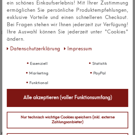
ein schönes Einkaufserlebnis! Mit Ihrer Zustimmung
ermöglichen Sie persönliche Produktempfehlungen,
exklusive Vorteile und einen schnelleren Checkout.
kalb | Altair Tischleuchte E27
kalb | Tubu LED Akku Outdoor
Tischlampe Glas Spiegeloptik
Tischleuchte Schwarz
Bei Fragen stehen wir Ihnen jederzeit zur Verfügung!
Metall Schwarz modern
Gartenlampe Balkonlampe
Ihre Auswahl können Sie jederzeit unter "Cookies"
Designlampe Wohnzimmer Flur
Terrassenleuchte
45 cm
Campinglampe LED
ändern.
Tischlampe 3W
Daten­schutz­erklärung
Impressum
139,99 €
49,95 €
UVP 149,99 €
UVP 59,95 €
Essenziell
Statistik
Marketing
PayPal
Funktional
Alle akzeptieren (voller Funktionsumfang)
Nur technisch wichtige Cookies speichern (inkl. externe
Zahlungsanbieter)