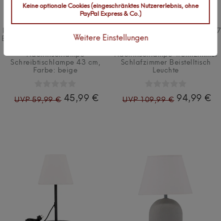
Keine optionale Cookies (eingeschränktes Nutzererlebnis, ohne
PayPal Express & Co.)
kalb | Harmonica Tischleuchte
kalb | Torcello Tischleuchte E27
Weitere Einstellungen
E14 Tischlampe Metall modern
modern Design Tischlampe
Vintage Design
Beton Stoffschirm
Nachttischlampe
Nachttischlampe Wohnzimmer
Schreibtischlampe 43 cm
,
Schlafzimmer Beistelltisch
Farbe: beige
Leuchte
45,99 €
94,99 €
UVP 59,99 €
UVP 109,99 €