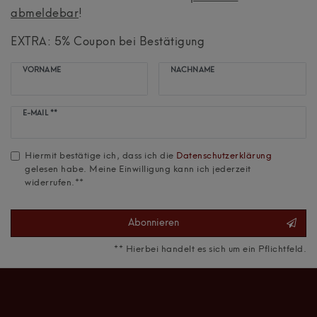
abmeldebar
!
EXTRA: 5% Coupon bei Bestätigung
VORNAME
NACHNAME
Newsletter
E-MAIL **
Honig
Hiermit bestätige ich, dass ich die
Daten­schutz­erklärung
gelesen habe. Meine Einwilligung kann ich jederzeit
widerrufen.**
Abonnieren
** Hierbei handelt es sich um ein Pflichtfeld.