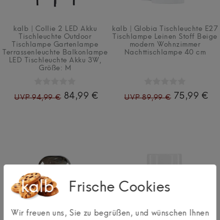
kalb | Collie 2 LED Akku
kalb | Globia Tischleuchte E27
Tischleuchte Outdoor
Tischlampe Leinen Stoff Beige
Tischlampe Gartenlampe
modern Wohnzimmer
Terrassenleuchte Balkonlampe
Nachttischlampe 40 cm
LED Tischleuchte Akku 3W
,
Größe: M
84,99 €
75,99 €
UVP 94,99 €
UVP 89,99 €
Frische Cookies
Wir freuen uns, Sie zu begrüßen, und wünschen Ihnen