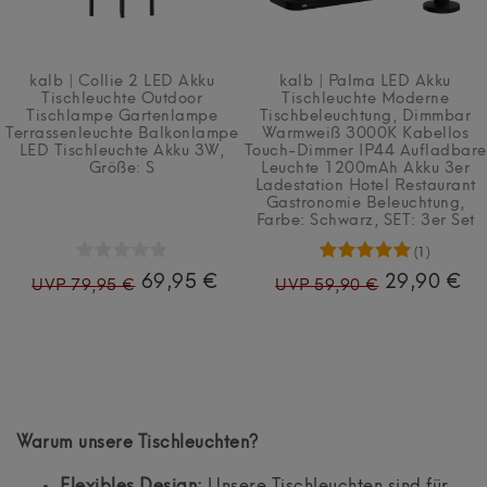
kalb | Collie 2 LED Akku
kalb | Palma LED Akku
Tischleuchte Outdoor
Tischleuchte Moderne
Tischlampe Gartenlampe
Tischbeleuchtung, Dimmbar
Terrassenleuchte Balkonlampe
Warmweiß 3000K Kabellos
LED Tischleuchte Akku 3W
,
Touch-Dimmer IP44 Aufladbare
Größe: S
Leuchte 1200mAh Akku 3er
Ladestation Hotel Restaurant
Gastronomie Beleuchtung
,
Farbe: Schwarz
, SET: 3er Set
(1)
69,95 €
29,90 €
UVP 79,95 €
UVP 59,90 €
Warum unsere Tischleuchten?
Flexibles Design:
Unsere Tischleuchten sind für