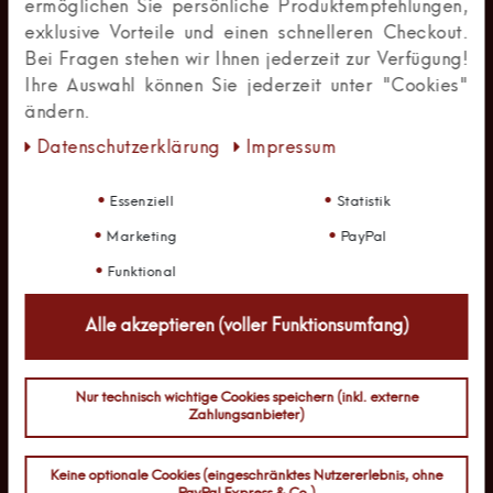
ermöglichen Sie persönliche Produktempfehlungen,
exklusive Vorteile und einen schnelleren Checkout.
RECHTLICHE INFORMATIONEN
Bei Fragen stehen wir Ihnen jederzeit zur Verfügung!
Ihre Auswahl können Sie jederzeit unter "Cookies"
Widerrufsrecht
ändern.
Impressum
Daten­schutz­erklärung
Impressum
Datenschutzerklärung
Essenziell
Statistik
AGB
Marketing
PayPal
Newsletter abmelden
Funktional
Alle akzeptieren (voller Funktionsumfang)
Vertrag widerrufen
Nur technisch wichtige Cookies speichern (inkl. externe
IHR STARKER PARTNER
Zahlungsanbieter)
- Exklusive Vorteile für Geschäftskunden
Keine optionale Cookies (eingeschränktes Nutzererlebnis, ohne