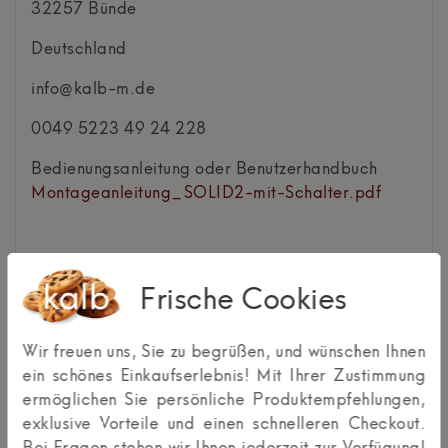
32257
Bünde
Deutschland
info@kalb-m.de
0049 5223 49 24 228
Bedienungsanleitung oder Benutzerhandbuch
Montageanleitung_SOLID2-mit-Schalter.pdf
Frische Cookies
Kundenrezensionen
(0)
Wir freuen uns, Sie zu begrüßen, und wünschen Ihnen
ein schönes Einkaufserlebnis! Mit Ihrer Zustimmung
ermöglichen Sie persönliche Produktempfehlungen,
0
5
exklusive Vorteile und einen schnelleren Checkout.
0
4