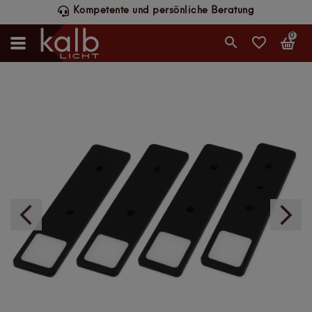
etente und persönliche Beratung
Schneller 
0