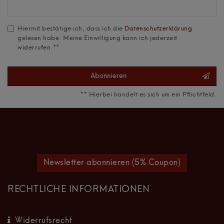
Honig
Hiermit bestätige ich, dass ich die
Daten­schutz­erklärung
gelesen habe. Meine Einwilligung kann ich jederzeit
widerrufen.**
Abonnieren
** Hierbei handelt es sich um ein Pflichtfeld.
Newsletter abonnieren (5% Coupon)
RECHTLICHE INFORMATIONEN
Widerrufsrecht