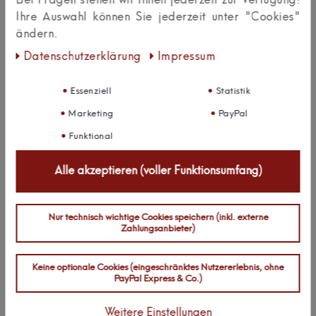
Bei Fragen stehen wir Ihnen jederzeit zur Verfügung!
0
3
Ihre Auswahl können Sie jederzeit unter "Cookies"
0
2
ändern.
0
1
Daten­schutz­erklärung
Impressum
Bewertungssterne
Essenziell
Statistik
1
2
3
4
5
Marketing
PayPal
von
von
von
von
von
Funktional
5
5
5
5
5
Ihr
Platzhalter
Anzeigename
Alle akzeptieren (voller Funktionsumfang)
Bewertungssternen
Bewertungssternen
Bewertungssternen
Bewertungssternen
Bewertungssternen
(optional)
Überschrift
Nur technisch wichtige Cookies speichern (inkl. externe
Zahlungsanbieter)
Textbewertung
Keine optionale Cookies (eingeschränktes Nutzererlebnis, ohne
zum
Rezension senden
PayPal Express & Co.)
Produkt
Weitere Einstellungen