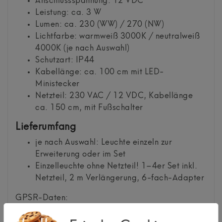
Anschlussspannung: 12 VDC
Leistung: ca. 3 W
Lumen: ca. 230 (WW) / 270 (NW)
Lichtfarbe: warmweiß 3000K / neutralweiß
4000K (je nach Auswahl)
Schutzart: IP44
Kabellänge: ca. 100 cm mit LED-
Ministecker
Netzteil: 230 VAC / 12 VDC, Kabellänge
ca. 150 cm, mit Fußschalter
Lieferumfang
je nach Auswahl: Leuchte einzeln zur
Erweiterung oder im Set
Einzelleuchte ohne Netzteil! 1–4er Set inkl.
Netzteil, 2 m Verlängerung, 6-fach-Adapter
GPSR-Daten:
kalb Material für Möbel GmbH