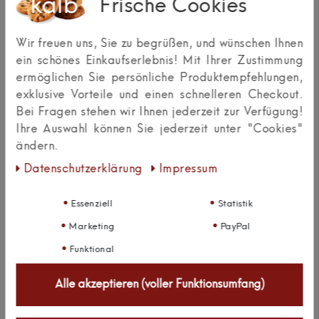
Frische Cookies
Bachstr.
21
Wir freuen uns, Sie zu begrüßen, und wünschen Ihnen
32257
Bünde
ein schönes Einkaufserlebnis! Mit Ihrer Zustimmung
ermöglichen Sie persönliche Produktempfehlungen,
Deutschland
exklusive Vorteile und einen schnelleren Checkout.
info@kalb-m.de
Bei Fragen stehen wir Ihnen jederzeit zur Verfügung!
Ihre Auswahl können Sie jederzeit unter "Cookies"
0049 5223 49 24 228
ändern.
Daten­schutz­erklärung
Impressum
Essenziell
Statistik
Kundenrezensionen
(0)
Marketing
PayPal
Funktional
Alle akzeptieren (voller Funktionsumfang)
0
5
0
4