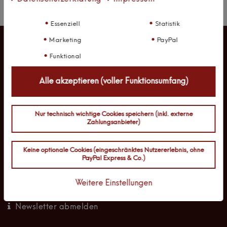
** Hierbei handelt es sich um ein Pflichtfeld.
Essenziell
Statistik
Marketing
PayPal
Funktional
Alle akzeptieren (voller Funktionsumfang)
Newsletter abonnieren (5% Coupon)
RECHTLICHE INFORMATIONEN
Nur technisch wichtige Cookies speichern (inkl. externe
Zahlungsanbieter)
Widerrufsrecht
Keine optionale Cookies (eingeschränktes Nutzererlebnis, ohne
Impressum
PayPal Express & Co.)
Datenschutzerklärung
Weitere Einstellungen
AGB
Newsletter abmelden