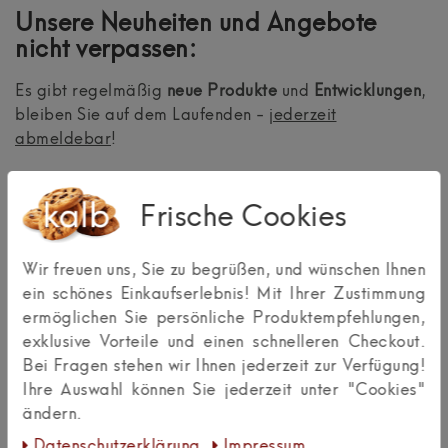
Unsere Neuheiten und Angebote
nicht verpassen:
Es gibt regelmäßig
neue Produkte
und
Entwicklungen
,
bleiben Sie auf dem Laufenden -
jederzeit
abmeldebar
!
EXTRA: 5% Coupon bei Bestätigung
Frische Cookies
VORNAME
NACHNAME
Wir freuen uns, Sie zu begrüßen, und wünschen Ihnen
Newsletter
E-MAIL **
ein schönes Einkaufserlebnis! Mit Ihrer Zustimmung
Honig
ermöglichen Sie persönliche Produktempfehlungen,
Hiermit bestätige ich, dass ich die
Daten­schutz­erklärung
exklusive Vorteile und einen schnelleren Checkout.
gelesen habe. Meine Einwilligung kann ich jederzeit
Bei Fragen stehen wir Ihnen jederzeit zur Verfügung!
widerrufen.**
Ihre Auswahl können Sie jederzeit unter "Cookies"
ändern.
Abonnieren
Daten­schutz­erklärung
Impressum