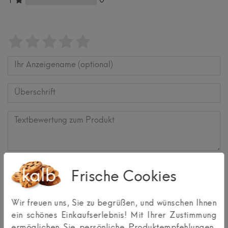
0
1
Bewertungssterne
1
2
3
4
5
von
von
von
von
von
5
5
5
5
5
Ihr
Platzhalter
Anzeigename
Bewertungssternen
Bewertungssternen
Bewertungssternen
Bewertungssternen
Bewertungssternen
(optional)
Überschrift
Textbewertung
zum
Rezension senden
Frische Cookies
Produkt
Wir freuen uns, Sie zu begrüßen, und wünschen Ihnen
ein schönes Einkaufserlebnis! Mit Ihrer Zustimmung