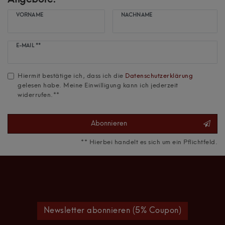
VORNAME
NACHNAME
Newsletter
E-MAIL **
Honig
Hiermit bestätige ich, dass ich die
Daten­schutz­erklärung
gelesen habe. Meine Einwilligung kann ich jederzeit
widerrufen.**
Abonnieren
** Hierbei handelt es sich um ein Pflichtfeld.
Newsletter abonnieren (5% Coupon)