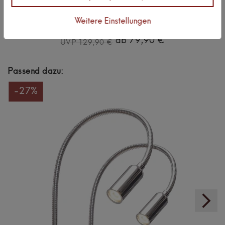
kalb | LED Bettleuchte 4W dimmbar warmweiß Leseleuchte
flexibler Schwanenhals Nachttischlampe Nachtlicht
Weitere Einstellungen
ab 79,90 €
UVP 129,90 €
Passend dazu:
-27%