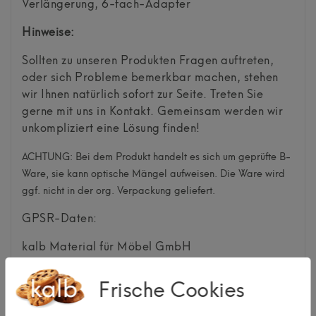
Verlängerung, 6-fach-Adapter
Hinweise:
Sollten zu unseren Produkten Fragen auftreten,
oder sich Probleme bemerkbar machen, stehen
wir Ihnen natürlich sofort zur Seite. Treten Sie
gerne mit uns in Kontakt. Gemeinsam werden wir
unkompliziert eine Lösung finden!
ACHTUNG: Bei dem Produkt handelt es sich um geprüfte B-
Ware, sie kann optische Mängel aufweisen. Die Ware wird
ggf. nicht in der org. Verpackung geliefert.
GPSR-Daten:
kalb Material für Möbel GmbH
Bachstr.
21
Frische Cookies
32257
Bünde