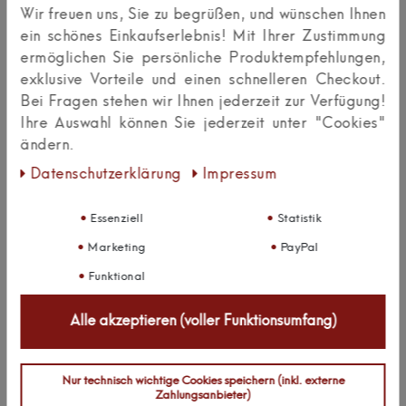
Wir freuen uns, Sie zu begrüßen, und wünschen Ihnen
Deutschland
ein schönes Einkaufserlebnis! Mit Ihrer Zustimmung
info@kalb-m.de
ermöglichen Sie persönliche Produktempfehlungen,
exklusive Vorteile und einen schnelleren Checkout.
0049 5223 49 24 228
Bei Fragen stehen wir Ihnen jederzeit zur Verfügung!
Ihre Auswahl können Sie jederzeit unter "Cookies"
ändern.
Daten­schutz­erklärung
Impressum
Kundenrezensionen
(0)
Essenziell
Statistik
Marketing
PayPal
Funktional
0
5
0
4
Alle akzeptieren (voller Funktionsumfang)
0
3
0
2
0
1
Nur technisch wichtige Cookies speichern (inkl. externe
Zahlungsanbieter)