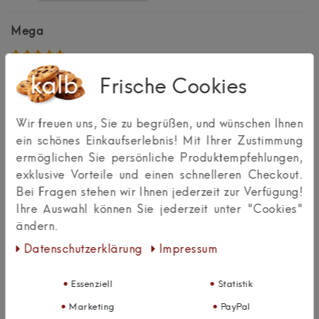
Mega
Auswahl: 3er Set warmweiß
Frische Cookies
Super einfach zum installieren und auch vom
ein/ausschalten. Dimmen funktioniert super.
Wir freuen uns, Sie zu begrüßen, und wünschen Ihnen
Macht super Licht von hell bis dunkel.
ein schönes Einkaufserlebnis! Mit Ihrer Zustimmung
ermöglichen Sie persönliche Produktempfehlungen,
Antwort hinzufügen
Vero
exklusive Vorteile und einen schnelleren Checkout.
Bei Fragen stehen wir Ihnen jederzeit zur Verfügung!
Absolut empfehlenswert! ????????
Ihre Auswahl können Sie jederzeit unter "Cookies"
ändern.
Daten­schutz­erklärung
Impressum
Auswahl: 3er Set warmweiß
Ich schreibe selten Rezensionen, aber die Fa. Kalb hat
Essenziell
Statistik
wirklich eine verdient. Das Produkt ist absolut
empfehlenswert. Optik und Funktion einfach top. Wir
Marketing
PayPal