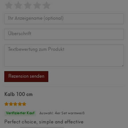
Bewertungssterne
1
2
3
4
5
von
von
von
von
von
5
5
5
5
5
Ihr
Platzhalter
Anzeigename
Bewertungssternen
Bewertungssternen
Bewertungssternen
Bewertungssternen
Bewertungssternen
(optional)
Überschrift
Textbewertung
zum
Rezension senden
Produkt
Kalb 100 cm
Auswahl: 4er Set warmweiß
Perfect choice, simple and effective