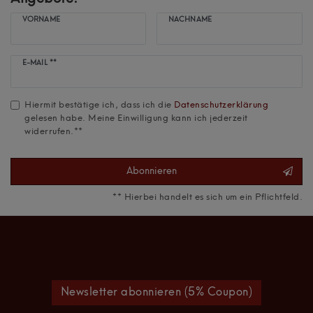
VORNAME
NACHNAME
Newsletter
E-MAIL **
Honig
Hiermit bestätige ich, dass ich die
Daten­schutz­erklärung
gelesen habe. Meine Einwilligung kann ich jederzeit
widerrufen.**
Abonnieren
** Hierbei handelt es sich um ein Pflichtfeld.
Newsletter abonnieren (5% Coupon)