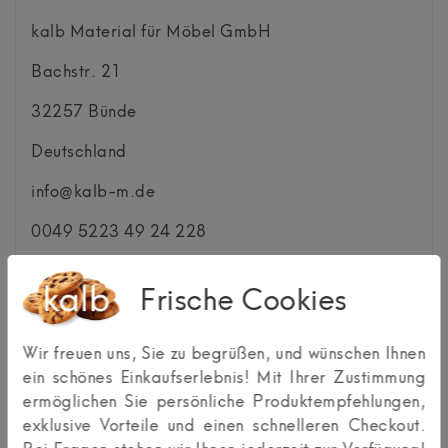
kalb Material für Möbel GmbH
Bachstr.
21
32257
Bünde
Deutschland
info@kalb-m.de
0049 5223 49 24 228
Frische Cookies
Kundenrezensionen
(0)
Wir freuen uns, Sie zu begrüßen, und wünschen Ihnen
ein schönes Einkaufserlebnis! Mit Ihrer Zustimmung
ermöglichen Sie persönliche Produktempfehlungen,
exklusive Vorteile und einen schnelleren Checkout.