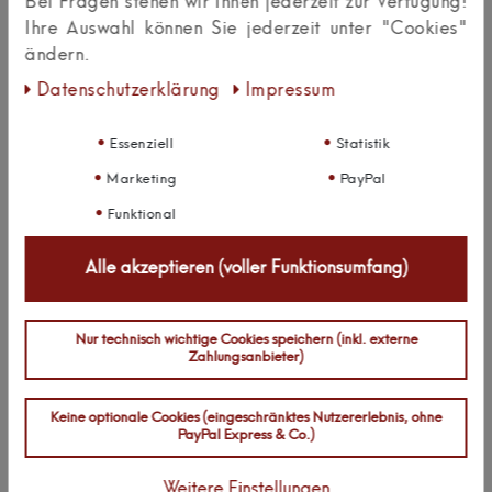
0
5
Bei Fragen stehen wir Ihnen jederzeit zur Verfügung!
0
Ihre Auswahl können Sie jederzeit unter "Cookies"
4
ändern.
0
3
0
2
Daten­schutz­erklärung
Impressum
0
1
Essenziell
Statistik
Marketing
PayPal
Bewertungssterne
1
2
3
4
5
Funktional
von
von
von
von
von
Alle akzeptieren (voller Funktionsumfang)
5
5
5
5
5
Ihr
Platzhalter
Anzeigename
Bewertungssternen
Bewertungssternen
Bewertungssternen
Bewertungssternen
Bewertungssternen
(optional)
Nur technisch wichtige Cookies speichern (inkl. externe
Überschrift
Zahlungsanbieter)
Keine optionale Cookies (eingeschränktes Nutzererlebnis, ohne
PayPal Express & Co.)
Textbewertung
zum
Rezension senden
Weitere Einstellungen