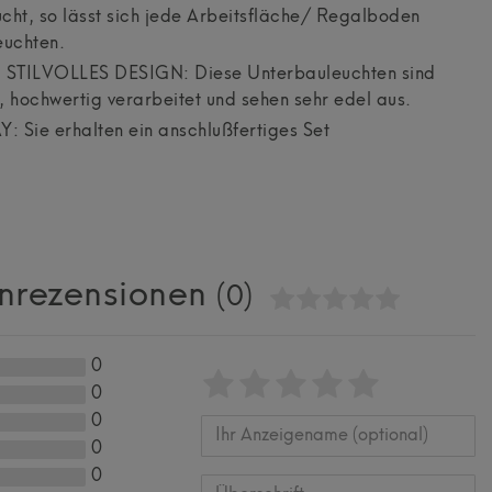
cht, so lässt sich jede Arbeitsfläche/ Regalboden
euchten.
STILVOLLES DESIGN: Diese Unterbauleuchten sind
, hochwertig verarbeitet und sehen sehr edel aus.
 Sie erhalten ein anschlußfertiges Set
nrezensionen
(0)
0
Bewertungssterne
1
2
3
4
5
0
von
von
von
von
von
0
0
5
5
5
5
5
Ihr
Platzhalter
0