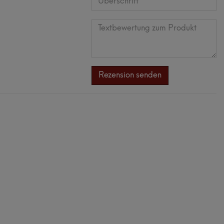
Anzeigename
Bewertungsstern
Bewertungsst
Bewertungs
Bewertun
Bewert
(optional)
Überschrift
Textbewertung
zum
Rezension senden
Produkt