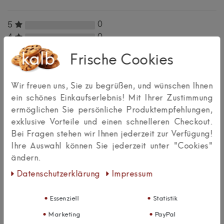
0
5
0
4
0
3
Frische Cookies
0
2
0
1
Wir freuen uns, Sie zu begrüßen, und wünschen Ihnen
ein schönes Einkaufserlebnis! Mit Ihrer Zustimmung
Bewertungssterne
ermöglichen Sie persönliche Produktempfehlungen,
1
2
3
4
5
exklusive Vorteile und einen schnelleren Checkout.
von
von
von
von
von
Bei Fragen stehen wir Ihnen jederzeit zur Verfügung!
Ihre Auswahl können Sie jederzeit unter "Cookies"
5
5
5
5
5
Ihr
Platzhalter
ändern.
Anzeigename
Bewertungssternen
Bewertungssternen
Bewertungssternen
Bewertungssternen
Bewertungssternen
Daten­schutz­erklärung
Impressum
(optional)
Überschrift
Essenziell
Statistik
Marketing
PayPal