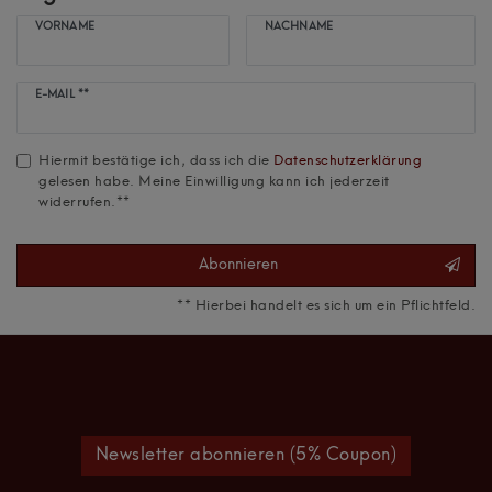
VORNAME
NACHNAME
Newsletter
E-MAIL **
Honig
Hiermit bestätige ich, dass ich die
Daten­schutz­erklärung
gelesen habe. Meine Einwilligung kann ich jederzeit
widerrufen.**
Abonnieren
** Hierbei handelt es sich um ein Pflichtfeld.
Newsletter abonnieren (5% Coupon)