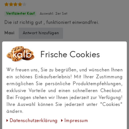
Auswahl: 2er Set
Die ist richtig gut , funktioniert einwandfrei.
Antwort hinzufügen
Maui
Einfach super, besser gehts nicht für den Preis
Frische Cookies
Wir freuen uns, Sie zu begrüßen, und wünschen Ihnen
Auswahl: 2er Set
ein schönes Einkaufserlebnis! Mit Ihrer Zustimmung
So jetzt muss ich meinen Senf auch mal dazu geben ;)
ermöglichen Sie persönliche Produktempfehlungen,
Also vorweg, der Händler ist einwandfrei, super
exklusive Vorteile und einen schnelleren Checkout.
schnelle Lieferung (1 Tag), schnelle Beantwortung von
Bei Fragen stehen wir Ihnen jederzeit zur Verfügung!
Fragen per E-mail, so soll es sein!
Ihre Auswahl können Sie jederzeit unter "Cookies"
Und zu der Beleuchtung, was will man mehr für den
ändern.
Preis, allerlei verschiedene Farben und Modi zum
einstellen, und das Beste, keinen doofen Fussschalter!
Daten­schutz­erklärung
Impressum
War in 5 min. angeschlossen und funktioniert