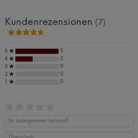
Kundenrezensionen
(7)
5
5
2
4
0
3
0
2
0
1
Bewertungssterne
1
2
3
4
5
von
von
von
von
von
5
5
5
5
5
Ihr
Platzhalter
Anzeigename