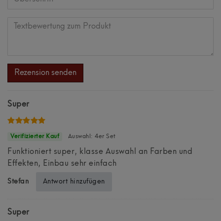
Bewertungssternen
Bewertungssternen
Bewertungssternen
Bewertungssternen
Bewertungssternen
(optional)
Überschrift
Textbewertung
zum
Rezension senden
Produkt
Super
Auswahl: 4er Set
Funktioniert super, klasse Auswahl an Farben und
Effekten, Einbau sehr einfach
Antwort hinzufügen
Stefan
Super