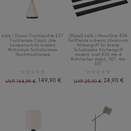
kalb | Donsö Tischleuchte E27
[Paket] kalb | MonoGrip 836
Tischlampe Capiz Jute
Griffleiste schwarz Aluminium
Lampenschirm modern
Möbelgriff für breite
Wohnraum Schlafzimmer
Schubladen Küchengriff
Nachttischlampe
modern matt 836 mm 4
Bohrlöcher stabil
, SET: 4er
SET
149,90 €
24,90 €
UVP 164,99 €
UVP 29,90 €