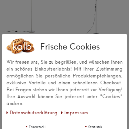
Frische Cookies
kalb | Lina Stehleuchte E14
kalb | Bagasi Stehleuchte E27
Leselampe verstellbar
E14 Leselampe mit flexiblem
Stehlampe Wohnzimmer Stahl
Arm Stehlampe Wohnzimmer
Leselicht Stehleuchte Höhe
Schlafzimmer Stahl Höhe 178
Wir freuen uns, Sie zu begrüßen, und wünschen Ihnen
150 cm
, Farbe: beige
cm
, Farbe: Schwarz
ein schönes Einkaufserlebnis! Mit Ihrer Zustimmung
ermöglichen Sie persönliche Produktempfehlungen,
49,95 €
54,99 €
UVP 59,95 €
UVP 69,99 €
exklusive Vorteile und einen schnelleren Checkout.
Bei Fragen stehen wir Ihnen jederzeit zur Verfügung!
Ihre Auswahl können Sie jederzeit unter "Cookies"
ändern.
Daten­schutz­erklärung
Impressum
Essenziell
Statistik