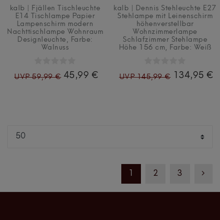
kalb | Fjällen Tischleuchte
kalb | Dennis Stehleuchte E27
E14 Tischlampe Papier
Stehlampe mit Leinenschirm
Lampenschirm modern
höhenverstellbar
Nachttischlampe Wohnraum
Wohnzimmerlampe
Designleuchte
, Farbe:
Schlafzimmer Stehlampe
Walnuss
Höhe 156 cm
, Farbe: Weiß
45,99 €
134,95 €
UVP 59,99 €
UVP 145,99 €
1
2
3