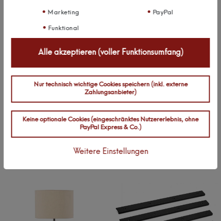
Marketing
PayPal
Funktional
Alle akzeptieren (voller Funktionsumfang)
kalb | Troyes Wandleuchte G9
kalb | Kona Tischleuchte E27
Wandlampe mit Ablage Glas
Tischlampe Holz Leinen
Metall Bettleuchte Flurlampe
Lampenschirm modern
Nur technisch wichtige Cookies speichern (inkl. externe
Wandbeleuchtung modern
,
Nachttischlampe
Zahlungsanbieter)
Farbe: Grau
Designleuchte 51 cm
, Farbe:
Schwarz
Keine optionale Cookies (eingeschränktes Nutzererlebnis, ohne
PayPal Express & Co.)
79,99 €
94,99 €
UVP 89,99 €
UVP 109,99 €
Weitere Einstellungen
Artikelpaket