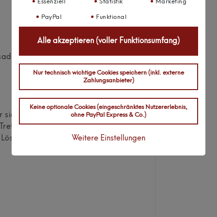
Essenziell
Statistik
Marketing
PayPal
Funktional
Alle akzeptieren (voller Funktionsumfang)
sadapter
Nur technisch wichtige Cookies speichern (inkl. externe
Zahlungsanbieter)
Keine optionale Cookies (eingeschränktes Nutzererlebnis,
der sich Probleme bemerkbar
ohne PayPal Express & Co.)
Treten Sie gerne mit uns in
Weitere Einstellungen
Lösung finden!