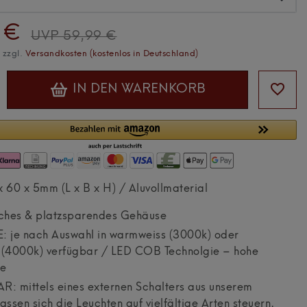
 €
UVP 59,99 €
. zzgl.
Versandkosten (kostenlos in Deutschland)
IN DEN WARENKORB
60 x 5mm (L x B x H) / Aluvollmaterial
ches & platzsparendes Gehäuse
 je nach Auswahl in warmweiss (3000k) oder
s (4000k) verfügbar / LED COB Technolgie – hohe
te
: mittels eines externen Schalters aus unserem
ssen sich die Leuchten auf vielfältige Arten steuern,