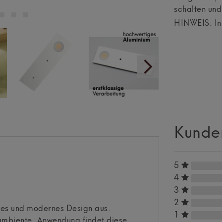
schalten un
HINWEIS: In 
Kunde
5
4
3
2
ches und modernes Design aus.
1
nambiente. Anwendung findet diese