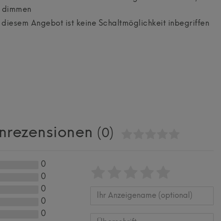
d dimmen
diesem Angebot ist keine Schaltmöglichkeit inbegriffen
nrezensionen
(0)
0
Bewertungssterne
1
2
3
4
5
0
von
von
von
von
von
0
0
5
5
5
5
5
Ihr
Platzhalter
0