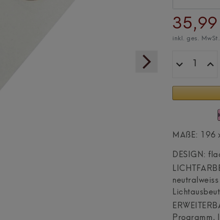
35,99
inkl. ges. MwSt
MAßE: 196 x 
DESIGN: fla
LICHTFARBE:
neutralweis
Lichtausbeu
ERWEITERBAR
Programm, la