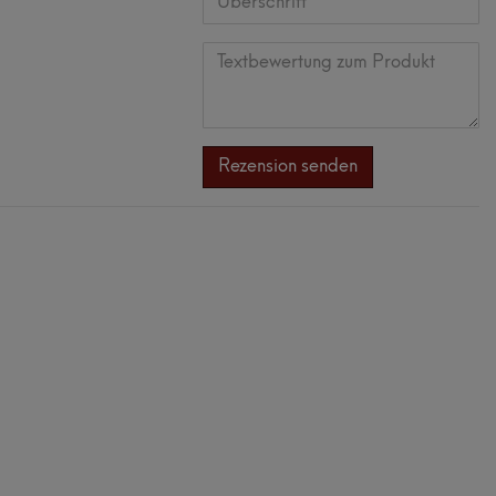
Anzeigename
Bewertungsstern
Bewertungsst
Bewertungs
Bewertun
Bewert
(optional)
Überschrift
Textbewertung
zum
Rezension senden
Produkt