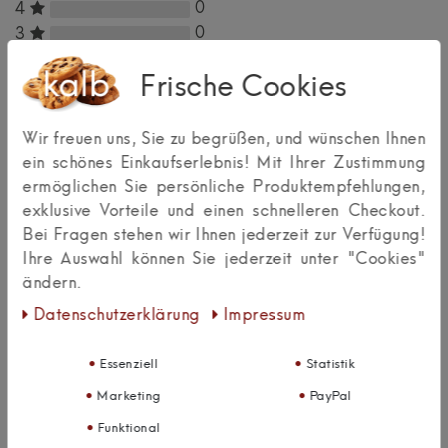
0
4
0
3
0
2
Frische Cookies
0
1
Wir freuen uns, Sie zu begrüßen, und wünschen Ihnen
Bewertungssterne
1
2
3
4
5
ein schönes Einkaufserlebnis! Mit Ihrer Zustimmung
ermöglichen Sie persönliche Produktempfehlungen,
von
von
von
von
von
exklusive Vorteile und einen schnelleren Checkout.
Bei Fragen stehen wir Ihnen jederzeit zur Verfügung!
5
5
5
5
5
Ihr
Platzhalter
Ihre Auswahl können Sie jederzeit unter "Cookies"
Anzeigename
Bewertungssternen
Bewertungssternen
Bewertungssternen
Bewertungssternen
Bewertungssternen
ändern.
(optional)
Überschrift
Daten­schutz­erklärung
Impressum
Essenziell
Statistik
Textbewertung
Marketing
PayPal
zum
Rezension senden
Funktional
Produkt