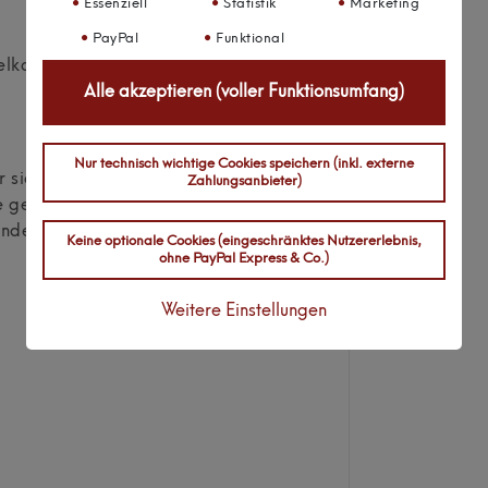
Essenziell
Statistik
Marketing
PayPal
Funktional
elkanal (20cm, doppelseitiges
Alle akzeptieren (voller Funktionsumfang)
Nur technisch wichtige Cookies speichern (inkl. externe
der sich Probleme bemerkbar machen,
Zahlungsanbieter)
e gerne mit uns in Kontakt.
inden!
Keine optionale Cookies (eingeschränktes Nutzererlebnis,
ohne PayPal Express & Co.)
Weitere Einstellungen