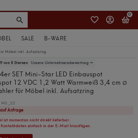
s 14 Uhr
0
BEL
SALE
B-WARE
r Möbel inkl. Aufsatzring
9 von 5 Sternen
Unsere Unternehmensbewertung →
- 4er SET Mini-Star LED Einbauspot
spot 12 VDC 1,2 Watt Warmweiß 3,4 cm ∅
hler für Möbel inkl. Aufsatzring
MS_S2
 auf Anfrage
l ist momentan nicht direkt lieferbar.
 Kontaktdaten einfach in der E-Mail hinzufügen.