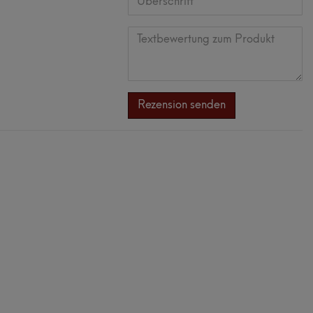
Anzeigename
Bewertungsstern
Bewertungsst
Bewertungs
Bewertun
Bewert
(optional)
Überschrift
Textbewertung
zum
Rezension senden
Produkt