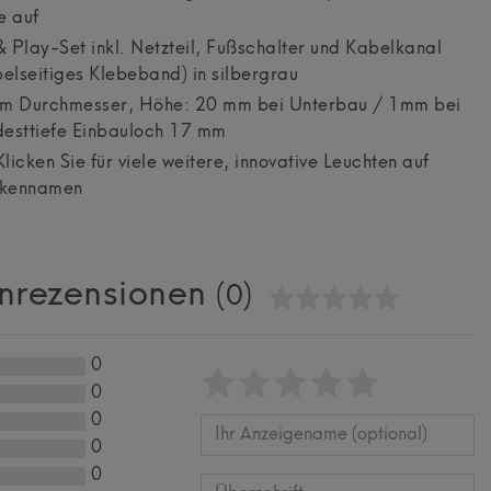
e auf
 Play-Set inkl. Netzteil, Fußschalter und Kabelkanal
lseitiges Klebeband) in silbergrau
 Durchmesser, Höhe: 20 mm bei Unterbau / 1mm bei
desttiefe Einbauloch 17 mm
cken Sie für viele weitere, innovative Leuchten auf
rkennamen
nrezensionen
(0)
0
Bewertungssterne
1
2
3
4
5
0
von
von
von
von
von
0
0
5
5
5
5
5
Ihr
Platzhalter
0