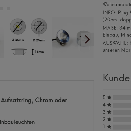
Wohnambiet
INFO: Plug &
(20cm, doppe
MAßE: 34 mm
Einbau, Min
AUSWAHL: Kli
unseren Ma
Kunde
5
t Aufsatzring, Chrom oder
4
3
2
inbauleuchten
1