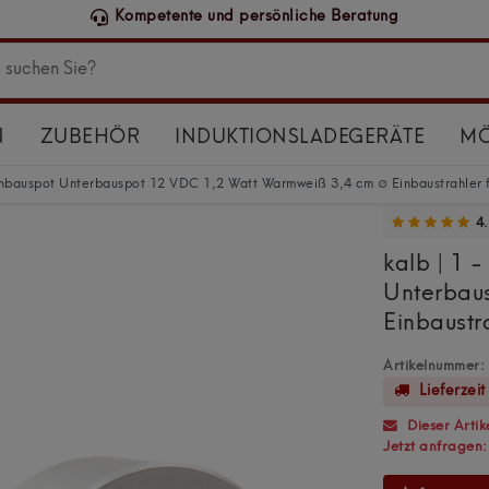
Schneller DHL-Versand, werktags bi
N
ZUBEHÖR
INDUKTIONSLADEGERÄTE
MÖ
Einbauspot Unterbauspot 12 VDC 1,2 Watt Warmweiß 3,4 cm ∅ Einbaustrahler fü
4.
kalb | 1 
Unterbau
Einbaustra
Artikelnummer:
Lieferzeit
Dieser Artike
Jetzt anfragen: