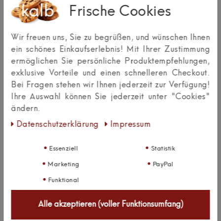
Frische Cookies
von
von
von
von
von
5
5
5
5
5
Ihr
Platzhalter
Wir freuen uns, Sie zu begrüßen, und wünschen Ihnen
Anzeigename
ein schönes Einkaufserlebnis! Mit Ihrer Zustimmung
Bewertungssternen
Bewertungssternen
Bewertungssternen
Bewertungssternen
Bewertungssternen
(optional)
ermöglichen Sie persönliche Produktempfehlungen,
Überschrift
exklusive Vorteile und einen schnelleren Checkout.
Bei Fragen stehen wir Ihnen jederzeit zur Verfügung!
Ihre Auswahl können Sie jederzeit unter "Cookies"
Textbewertung
ändern.
zum
Rezension senden
Daten­schutz­erklärung
Impressum
Produkt
Essenziell
Statistik
Marketing
PayPal
Funktional
Zuletzt angesehen:
Alle akzeptieren (voller Funktionsumfang)