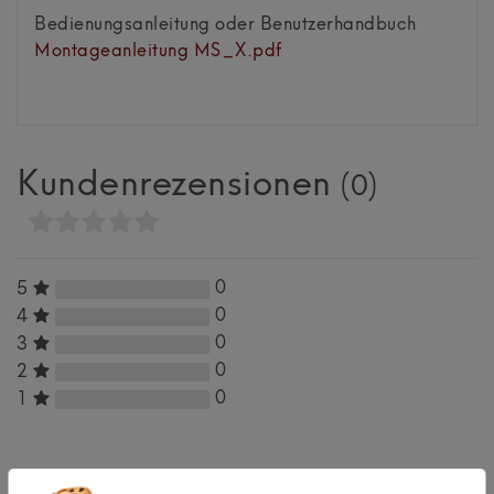
Bedienungsanleitung oder Benutzerhandbuch
Montageanleitung MS_X.pdf
Kundenrezensionen
(0)
0
5
0
4
0
3
0
2
0
1
Bewertungssterne
1
2
3
4
5