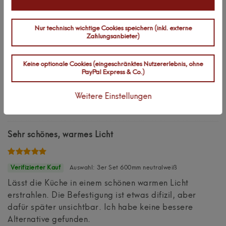
man für diesen Preis erwirbt, ohne An/Aus-Schalter
und Netzgerät. Die Bilder erwecken einen anderen
Nur technisch wichtige Cookies speichern (inkl. externe
Eindruck. Bei genauerem Lesen stellt man dies aber
Zahlungsanbieter)
fest. Die Qualität ist super und durch die dünne
Bauweise fällt diese Leuchte kaum auf. Ich finde auch
Keine optionale Cookies (eingeschränktes Nutzererlebnis, ohne
die Ausleuchtung perfekt.
PayPal Express & Co.)
Antwort hinzufügen
Peter Wagner
Weitere Einstellungen
Antworten anzeigen (1)
Sehr schönes, warmes Licht
Auswahl: 3er Set 600mm neutralweiß
Lässt die Küche in einem schönen warmen Licht
erstrahlen. Die Befestigung ist etwas difizil, aber
dafür später unsichtbar. Ich habe keine bessere
Alternative gefunden.