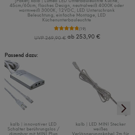
[Paket] kalb | Lumeo LED Unterbauleuchte Küche,
45cm/60cm, flaches Design, neutralweiß 4000K oder
warmweiß 3000K, 12VDC, LED Unterschrank
Beleuchtung, einfache Montage, LED
Küchenunterbauleuchte
(19)
ab 253,90 €
UVP 269,90 €
Passend dazu:
kalb | innovativer LED
kalb | LED MINI Stecker
Schalter berührungslos /
weißes
dimmbar mit MINI Plug
Verlängerungskabel 2m für