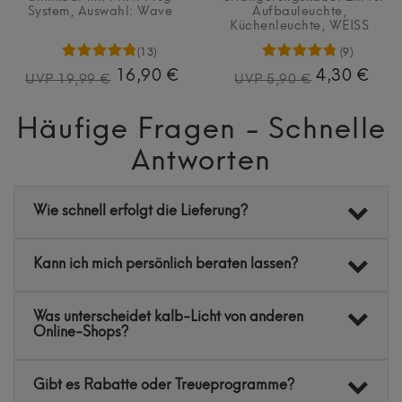
System
, Auswahl: Wave
Aufbauleuchte,
Küchenleuchte, WEISS
(13)
(9)
16,90 €
4,30 €
UVP 19,99 €
UVP 5,90 €
Häufige Fragen - Schnelle
Antworten
Wie schnell erfolgt die Lieferung?
Kann ich mich persönlich beraten lassen?
Was unterscheidet kalb-Licht von anderen
Online-Shops?
Gibt es Rabatte oder Treueprogramme?