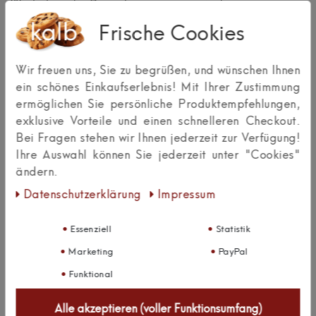
Wir haben die Paneele zusammen mit dem
Sensorschalter und dem passenden Netzteil gekauft,
Frische Cookies
alles wurde fix geliefert, ist einfach anzubringen,
anzuschließen und funktioniert einwandfrei.
Wir freuen uns, Sie zu begrüßen, und wünschen Ihnen
Gleichmäßige Ausleuchtung und tolle Helligkeit!
ein schönes Einkaufserlebnis! Mit Ihrer Zustimmung
Antwort hinzufügen
Kai Birgfeld
ermöglichen Sie persönliche Produktempfehlungen,
exklusive Vorteile und einen schnelleren Checkout.
Antworten anzeigen (1)
Bei Fragen stehen wir Ihnen jederzeit zur Verfügung!
Ihre Auswahl können Sie jederzeit unter "Cookies"
Super Produkt, nur der Lieferumfang sollte deutlicher
ändern.
hervorgehen
Daten­schutz­erklärung
Impressum
Essenziell
Statistik
Auswahl: 3er Set 600mm neutralweiß
Marketing
PayPal
Ich habe diese Unterbauleuchte verwendet um ein
Arbeitslicht in meiner Küche nachzurüsten. Was man
Funktional
klarer hervorheben sollte ist, dass es sich bei der
Leuchte um ein einziges Lichtpanel handelt, welches
Alle akzeptieren (voller Funktionsumfang)