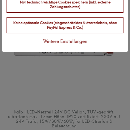
Nur technisch wichtige Cookies speichern (inkl. externe
Zahlungsanbieter)
Keine optionale Cookies (eingeschränktes Nutzererlebnis, ohne
PayPal Express & Co.)
Weitere Einstellungen
kalb | LED-Netzteil 24V DC Velion, TÜV-geprüft,
ultraflach max. 17mm Höhe, IP20 zertifiziert, 230V auf
24V Trafo, 15W/30W/60W, für LED-Streifen &
Beleuchtung