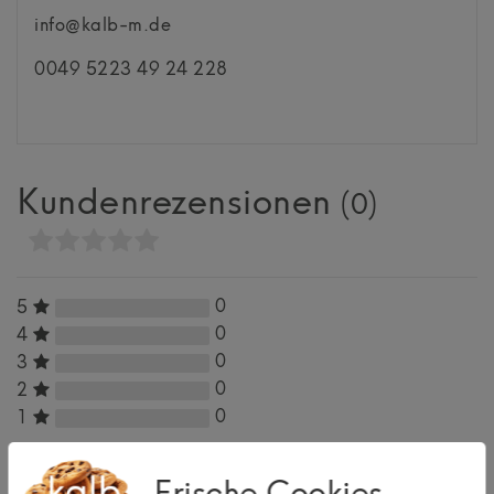
info@kalb-m.de
0049 5223 49 24 228
Kundenrezensionen
(0)
0
5
0
4
0
3
0
2
0
1