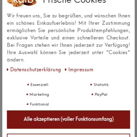
Frische Cookies
Bewertungssterne
1
2
3
4
5
von
von
von
von
von
Wir freuen uns, Sie zu begrüßen, und wünschen Ihnen
ein schönes Einkaufserlebnis! Mit Ihrer Zustimmung
5
5
5
5
5
Ihr
Platzhalter
ermöglichen Sie persönliche Produktempfehlungen,
Anzeigename
Bewertungssternen
Bewertungssternen
Bewertungssternen
Bewertungssternen
Bewertungssternen
exklusive Vorteile und einen schnelleren Checkout.
(optional)
Überschrift
Bei Fragen stehen wir Ihnen jederzeit zur Verfügung!
Ihre Auswahl können Sie jederzeit unter "Cookies"
ändern.
Daten­schutz­erklärung
Impressum
Textbewertung
zum
Rezension senden
Essenziell
Statistik
Produkt
Marketing
PayPal
Funktional
Zuletzt angesehen:
Alle akzeptieren (voller Funktionsumfang)