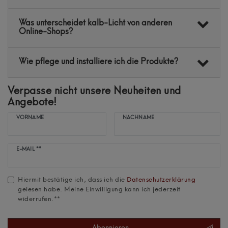
Was unterscheidet kalb-Licht von anderen
Online-Shops?
Wie pflege und installiere ich die Produkte?
Verpasse nicht unsere Neuheiten und
Angebote!
VORNAME
NACHNAME
Newsletter
E-MAIL **
Honig
Hiermit bestätige ich, dass ich die
Daten­schutz­erklärung
gelesen habe. Meine Einwilligung kann ich jederzeit
widerrufen.**
Abonnieren