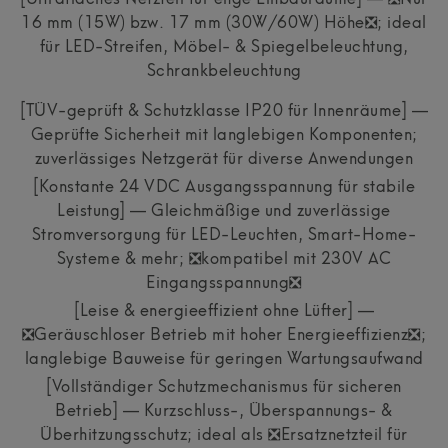
[Ultraflaches Netzteil für enge Einbauräume] — ❎Nur
16 mm (15W) bzw. 17 mm (30W/60W) Höhe❎; ideal
für LED-Streifen, Möbel- & Spiegelbeleuchtung,
Schrankbeleuchtung
[TÜV-geprüft & Schutzklasse IP20 für Innenräume] —
Geprüfte Sicherheit mit langlebigen Komponenten;
zuverlässiges Netzgerät für diverse Anwendungen
[Konstante 24 VDC Ausgangsspannung für stabile
Leistung] — Gleichmäßige und zuverlässige
Stromversorgung für LED-Leuchten, Smart-Home-
Systeme & mehr; ❎kompatibel mit 230V AC
Eingangsspannung❎
[Leise & energieeffizient ohne Lüfter] —
❎Geräuschloser Betrieb mit hoher Energieeffizienz❎;
langlebige Bauweise für geringen Wartungsaufwand
[Vollständiger Schutzmechanismus für sicheren
Betrieb] — Kurzschluss-, Überspannungs- &
Überhitzungsschutz; ideal als ❎Ersatznetzteil für