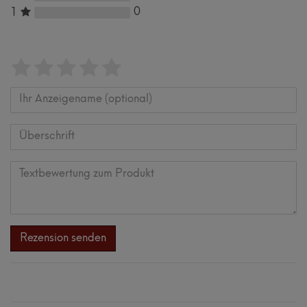
0
1
Bewertungssterne
1
2
3
4
5
von
von
von
von
von
5
5
5
5
5
Ihr
Platzhalter
Anzeigename
Bewertungssternen
Bewertungssternen
Bewertungssternen
Bewertungssternen
Bewertungssternen
(optional)
Überschrift
Textbewertung
zum
Rezension senden
Produkt