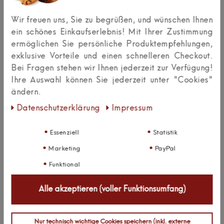
ohne Beleuchtung, ideal für minimalistische
Wir freuen uns, Sie zu begrüßen, und wünschen Ihnen
Möbelkonzepte.
ein schönes Einkaufserlebnis! Mit Ihrer Zustimmung
Kann ich den Griff auch als Ersatz für bestehende
ermöglichen Sie persönliche Produktempfehlungen,
Griffe nutzen?
exklusive Vorteile und einen schnelleren Checkout.
Ja, sofern der Bohrabstand von 113 mm
Bei Fragen stehen wir Ihnen jederzeit zur Verfügung!
übereinstimmt, eignet sich die Griffleiste ideal
Ihre Auswahl können Sie jederzeit unter "Cookies"
zum Austausch vorhandener Möbelgriffe.
ändern.
Ist der Griff für schwere Schubladen geeignet?
Ja, die stabile Aluminiumkonstruktion ist auch für
Daten­schutz­erklärung
Impressum
stark beanspruchte und schwerere Schubladen
ausgelegt.
Essenziell
Statistik
GPSR-Daten:
Marketing
PayPal
Funktional
kalb Material für Möbel GmbH
Bachstr.
21
Alle akzeptieren (voller Funktionsumfang)
32257
Bünde
Nur technisch wichtige Cookies speichern (inkl. externe