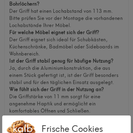
Bohrlöchern?
Der Griff hat einen Lochabstand von 113 mm.
Bitte prüfen Sie vor der Montage die vorhandenen
Lochabstände Ihrer Möbel.
Für welche Möbel eignet sich der Griff?
Der Griff eignet sich ideal für Schubkästen,
Küchenschränke, Badmöbel oder Sideboards im
Wohnbereich.
Ist der Griff stabil genug für häufige Nutzung?
Ja, durch die Aluminiumkonstruktion, die aus
einem Stück gefertigt ist, ist der Griff besonders
stabil und für den täglichen Einsatz ausgelegt.
Wie fühlt sich der Griff in der Nutzung an?
Die Griffstärke von 11 mm sorgt für eine
angenehme Haptik und ermöglicht ein
komfortables Öffnen und Schließen.
Ist der Griff beleuchtet oder mit LED
kombinierbar?
Frische Cookies
Nein, es handelt sich um eine klassische Griffleiste