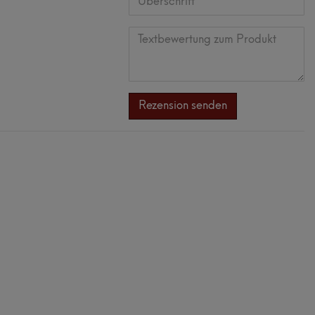
Anzeigename
Bewertungsstern
Bewertungsst
Bewertungs
Bewertun
Bewert
(optional)
Überschrift
Textbewertung
zum
Rezension senden
Produkt