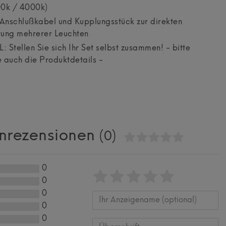
00k / 4000k)
Anschlußkabel und Kupplungsstück zur direkten
tung mehrerer Leuchten
 Stellen Sie sich Ihr Set selbst zusammen! - bitte
 auch die Produktdetails -
nrezensionen
(0)
0
Bewertungssterne
1
2
3
4
5
0
von
von
von
von
von
0
0
5
5
5
5
5
Ihr
Platzhalter
0