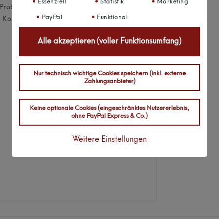
Essenziell
Statistik
Marketing
ch Probleme bemerkbar machen, stehen wir
PayPal
Funktional
s in Kontakt. Gemeinsam werden
Alle akzeptieren (voller Funktionsumfang)
Nur technisch wichtige Cookies speichern (inkl. externe
Zahlungsanbieter)
Keine optionale Cookies (eingeschränktes Nutzererlebnis,
ohne PayPal Express & Co.)
Weitere Einstellungen