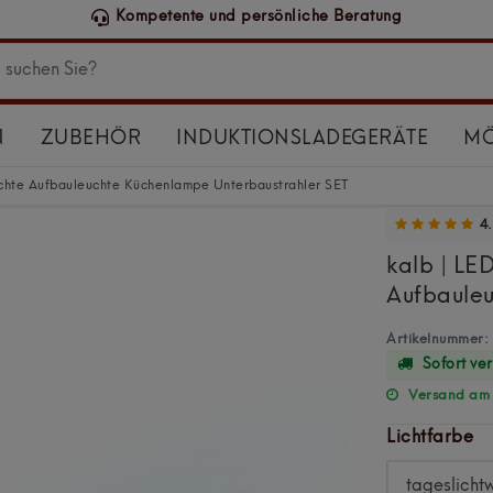
Schneller 
N
ZUBEHÖR
INDUKTIONSLADEGERÄTE
MÖ
chte Aufbauleuchte Küchenlampe Unterbaustrahler SET
4.
kalb | LE
Aufbauleu
Artikelnummer:
Sofort ve
Versand am F
Lichtfarbe