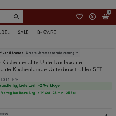
DHL-Versand, werktags bis 14 Uhr
0
BEL
SALE
B-WARE
9 von 5 Sternen
Unsere Unternehmensbewertung →
D Küchenleuchte Unterbauleuchte
chte Küchenlampe Unterbaustrahler SET
LG11_NW
rsandfertig, Lieferzeit 1-2 Werktage
reitag bei Bestellung in 19 Std. 23 Min. 24 Sek.