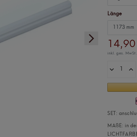
Länge
14,90
inkl. ges. MwSt
SET: anschlu
MAßE: in de
LICHTFARBE: