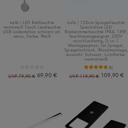
kalb | LED Bettleuchte
kalb | 120cm Spiegelleuchte
warmweiß Touch Leseleuchte
Spectraline LED
USB Ladestation schwarz od.
Badezimmerleuchte IP44, 18W,
weiss
, Farbe: Weiß
feuchtraumgeeignet, 230V
anschlussfertig, 3-in-1
Montageoption, für Spiegel,
Spiegelschrank, Wandmontage
,
Auswahl: Schwarz
, Lichtfarbe:
neutralweiß
(5)
69,90 €
109,90 €
UVP 79,90 €
UVP 119,90 €