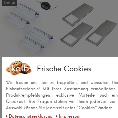
Neuheit
[Paket] kalb | LED
kalb | LED Unterbauleuchten
Glaskantenbeleuchtung
silber 5W- sehr flache
Frische Cookies
Ambilux Clip transparent
Küchenleuchte für schaltbare
3000K 5000K 1-10 Sets für
Steckdosen
, Auswahl: 3er Set
Glasstärken 4-10mm
warmweiß
Fußschalter
Wir freuen uns, Sie zu begrüßen, und wünschen Ihn
Glasbodenbeleuchtung
Einkaufserlebnis! Mit Ihrer Zustimmung ermöglichen 
erweiterbar mit Dimmer &
Controller Plug & Play
,
Produktempfehlungen, exklusive Vorteile und ein
Auswahl: 4er Set kaltweiß
Checkout. Bei Fragen stehen wir Ihnen jederzeit zur 
Auswahl können Sie jederzeit unter "Cookies" ändern.
20,90 €
58,80 €
UVP 30,90 €
UVP 64,90 €
Daten­schutz­erklärung
Impressum