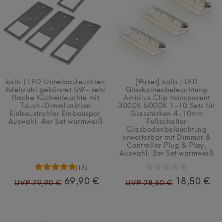
kalb | LED Unterbauleuchten
[Paket] kalb | LED
Edelstahl gebürstet 5W- sehr
Glaskantenbeleuchtung
flache Küchenleuchte mit
Ambilux Clip transparent
Touch-Dimmfunktion
3000K 5000K 1-10 Sets für
Einbaustrahler Einbauspot
,
Glasstärken 4-10mm
Auswahl: 4er Set warmweiß
Fußschalter
Glasbodenbeleuchtung
erweiterbar mit Dimmer &
Controller Plug & Play
,
Auswahl: 3er Set warmweiß
(13)
69,90 €
18,50 €
UVP 79,90 €
UVP 28,50 €