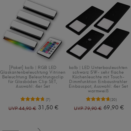
Artikelpaket
[Paket] kalb | RGB LED
kalb | LED Unterbauleuchten
Glaskantenbeleuchtung Vitrinen
schwarz 5W- sehr flache
Beleuchtung Beleuchtungsclip
Küchenleuchte mit Touch-
für Glasböden Clip SET
,
Dimmfunktion Einbaustrahler
Auswahl: 4er Set
Einbauspot
, Auswahl: 4er Set
warmweiß
(7)
(20)
31,50 €
69,90 €
UVP 44,90 €
UVP 79,90 €