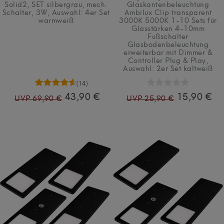
Solid2, SET silbergrau, mech.
Glaskantenbeleuchtung
Schalter, 3W
, Auswahl: 4er Set
Ambilux Clip transparent
warmweiß
3000K 5000K 1-10 Sets für
Glasstärken 4-10mm
Fußschalter
Glasbodenbeleuchtung
erweiterbar mit Dimmer &
Controller Plug & Play
,
Auswahl: 2er Set kaltweiß
(14)
43,90 €
15,90 €
UVP 69,90 €
UVP 25,90 €