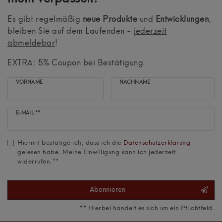
Es gibt regelmäßig
neue Produkte
und
Entwicklungen
,
bleiben Sie auf dem Laufenden -
jederzeit
abmeldebar
!
EXTRA: 5% Coupon bei Bestätigung
VORNAME
NACHNAME
Newsletter
E-MAIL **
Honig
Hiermit bestätige ich, dass ich die
Daten­schutz­erklärung
gelesen habe. Meine Einwilligung kann ich jederzeit
widerrufen.**
Abonnieren
** Hierbei handelt es sich um ein Pflichtfeld.