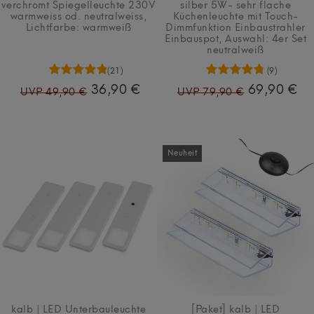
verchromt Spiegelleuchte 230V
silber 5W- sehr flache
warmweiss od. neutralweiss
,
Küchenleuchte mit Touch-
Lichtfarbe: warmweiß
Dimmfunktion Einbaustrahler
Einbauspot
, Auswahl: 4er Set
neutralweiß
(21)
(9)
36,90 €
69,90 €
UVP 49,90 €
UVP 79,90 €
Neuheit
kalb | LED Unterbauleuchte
[Paket] kalb | LED