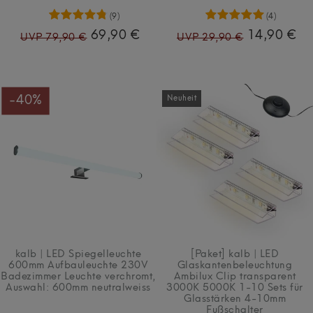
(9)
(4)
69,90 €
14,90 €
UVP 79,90 €
UVP 29,90 €
-40%
Neuheit
kalb | LED Spiegelleuchte
[Paket] kalb | LED
600mm Aufbauleuchte 230V
Glaskantenbeleuchtung
Badezimmer Leuchte verchromt
,
Ambilux Clip transparent
Auswahl: 600mm neutralweiss
3000K 5000K 1-10 Sets für
Glasstärken 4-10mm
Fußschalter