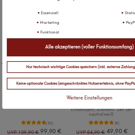
Essenziell
Statis
Marketing
PayP
Funktional
Alle akzeptieren (voller Funktionsumfang)
Nur technisch wichtige Cookies speichern (inkl. externe Zahlun
Keine optionale Cookies (eingeschränktes Nutzererlebnis, ohne PayPa
kalb | 100cm LED Badleuchte
kalb | LED Unterbauleuchten
Badlampe Spiegellampe
silber 5W- sehr flache
Weitere Einstellungen
Spiegelleuchte 230V
Küchenleuchte mit Touch-
warmweiß, verchromt
Dimmfunktion Einbaustrahler
Einbauspot
, Auswahl: 2er Set
neutralweiß
(10)
(9)
99,90 €
49,90 €
UVP 109,90 €
UVP 54,90 €