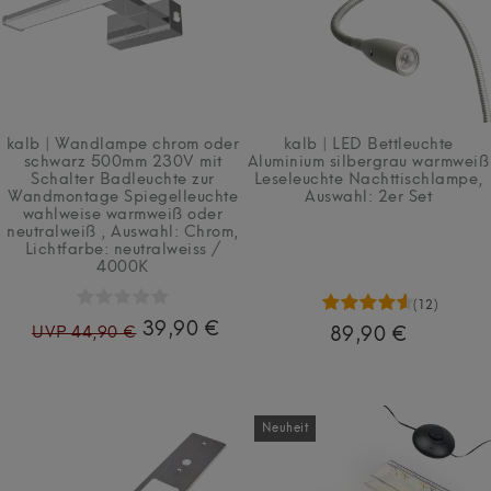
kalb | Wandlampe chrom oder
kalb | LED Bettleuchte
schwarz 500mm 230V mit
Aluminium silbergrau warmweiß
Schalter Badleuchte zur
Leseleuchte Nachttischlampe
,
Wandmontage Spiegelleuchte
Auswahl: 2er Set
wahlweise warmweiß oder
neutralweiß
, Auswahl: Chrom
,
Lichtfarbe: neutralweiss /
4000K
(12)
39,90 €
UVP 44,90 €
89,90 €
Neuheit