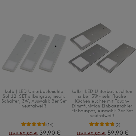
kalb | LED Unterbauleuchte
kalb | LED Unterbauleuchten
Solid2, SET silbergrau, mech.
silber 5W- sehr flache
Schalter, 3W
, Auswahl: 3er Set
Küchenleuchte mit Touch-
neutralweiß
Dimmfunktion Einbaustrahler
Einbauspot
, Auswahl: 3er Set
neutralweiß
(14)
(9)
39,90 €
59,90 €
UVP 59,90 €
UVP 69,90 €