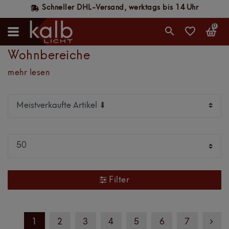
Schneller DHL-Versand, werktags bis 14 Uhr
0
Wohnbereiche
mehr lesen
Filter
1
2
3
4
5
6
7