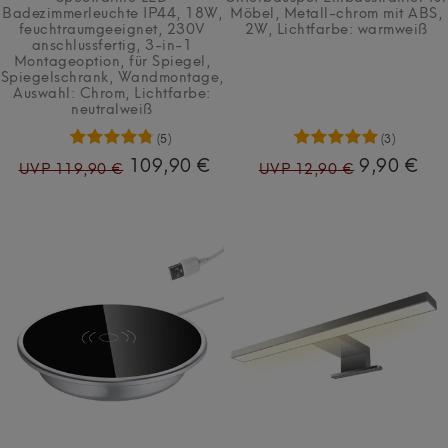
Badezimmerleuchte IP44, 18W,
Möbel, Metall-chrom mit ABS,
feuchtraumgeeignet, 230V
2W
, Lichtfarbe: warmweiß
anschlussfertig, 3-in-1
Montageoption, für Spiegel,
Spiegelschrank, Wandmontage
,
Auswahl: Chrom
, Lichtfarbe:
neutralweiß
(5)
(3)
109,90 €
9,90 €
UVP 119,90 €
UVP 12,90 €