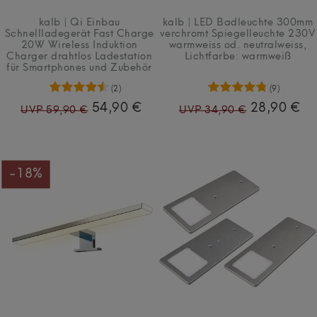
kalb | Qi Einbau
kalb | LED Badleuchte 300mm
Schnellladegerät Fast Charge
verchromt Spiegelleuchte 230V
20W Wireless Induktion
warmweiss od. neutralweiss
,
Charger drahtlos Ladestation
Lichtfarbe: warmweiß
für Smartphones und Zubehör
(2)
(9)
54,90 €
28,90 €
UVP 59,90 €
UVP 34,90 €
-18%