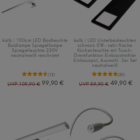
kalb | 100cm LED Badleuchte
kalb | LED Unterbauleuchten
Badlampe Spiegellampe
schwarz 5W- sehr flache
Spiegelleuchte 230V
Küchenleuchte mit Touch-
neutralweiß verchromt
Dimmfunktion Einbaustrahler
Einbauspot
, Auswahl: 2er Set
neutralweiß
(12)
(20)
99,90 €
49,90 €
UVP 109,90 €
UVP 59,90 €