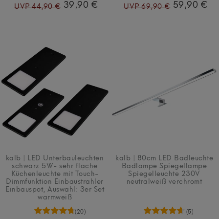
39,90 €
59,90 €
UVP 44,90 €
UVP 69,90 €
kalb | LED Unterbauleuchten
kalb | 80cm LED Badleuchte
schwarz 5W- sehr flache
Badlampe Spiegellampe
Küchenleuchte mit Touch-
Spiegelleuchte 230V
Dimmfunktion Einbaustrahler
neutralweiß verchromt
Einbauspot
, Auswahl: 3er Set
warmweiß
(20)
(5)