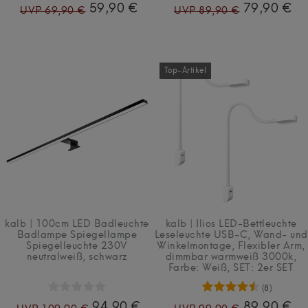
59,90 €
79,90 €
UVP 69,90 €
UVP 89,90 €
Top-Artikel
kalb | 100cm LED Badleuchte
kalb | Ilios LED-Bettleuchte
Badlampe Spiegellampe
Leseleuchte USB-C, Wand- und
Spiegelleuchte 230V
Winkelmontage, Flexibler Arm,
neutralweiß, schwarz
dimmbar warmweiß 3000k
,
Farbe: Weiß
, SET: 2er SET
(8)
94,90 €
89,90 €