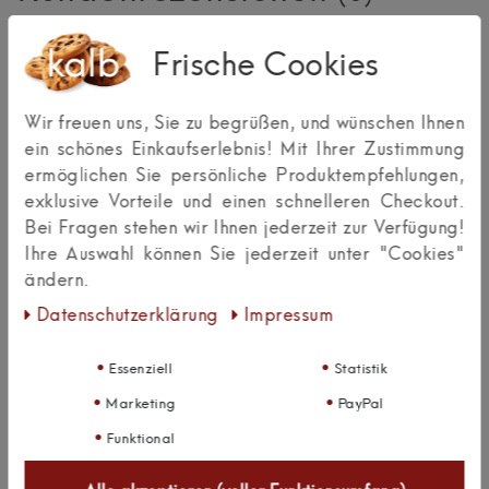
Frische Cookies
0
5
0
4
Wir freuen uns, Sie zu begrüßen, und wünschen Ihnen
0
3
ein schönes Einkaufserlebnis! Mit Ihrer Zustimmung
0
ermöglichen Sie persönliche Produktempfehlungen,
2
exklusive Vorteile und einen schnelleren Checkout.
0
1
Bei Fragen stehen wir Ihnen jederzeit zur Verfügung!
Ihre Auswahl können Sie jederzeit unter "Cookies"
Bewertungssterne
ändern.
1
2
3
4
5
Daten­schutz­erklärung
Impressum
von
von
von
von
von
5
5
5
5
5
Essenziell
Statistik
Ihr
Platzhalter
Anzeigename
Marketing
PayPal
Bewertungssternen
Bewertungssternen
Bewertungssternen
Bewertungssternen
Bewertungssternen
(optional)
Überschrift
Funktional