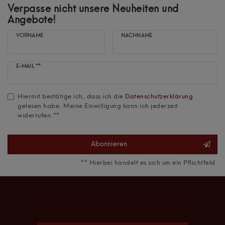
Verpasse nicht unsere Neuheiten und
Angebote!
VORNAME
NACHNAME
Newsletter
E-MAIL **
Honig
Hiermit bestätige ich, dass ich die
Daten­schutz­erklärung
gelesen habe. Meine Einwilligung kann ich jederzeit
widerrufen.**
Abonnieren
** Hierbei handelt es sich um ein Pflichtfeld.